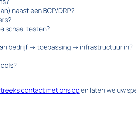
ms?
Plan) naast een BCP/DRP?
ers?
e schaal testen?
 bedrijf → toepassing → infrastructuur in?
tools?
treeks contact met ons op
en laten we uw spe