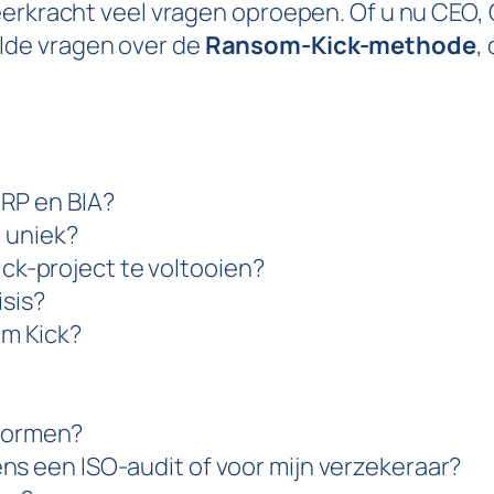
eerkracht veel vragen oproepen. Of u nu CEO, 
lde vragen over de
Ransom-Kick-methode
,
CRP en BIA?
 uniek?
ck-project te voltooien?
isis?
om Kick?
normen?
ens een ISO-audit of voor mijn verzekeraar?